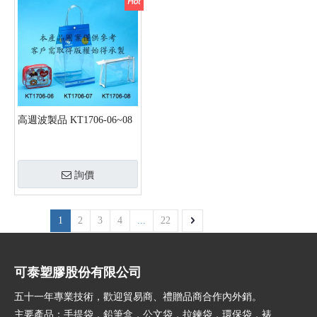
高週波製品 KT1706-06~08
詢價
1
2
3
4
...
22
可泰塑膠股份有限公司
五十一年專業技術，歡迎貿易商、禮贈品商合作內外銷。
主要產品：手提袋，鉛筆盒，公文袋，拉鍊袋，環保袋，裱