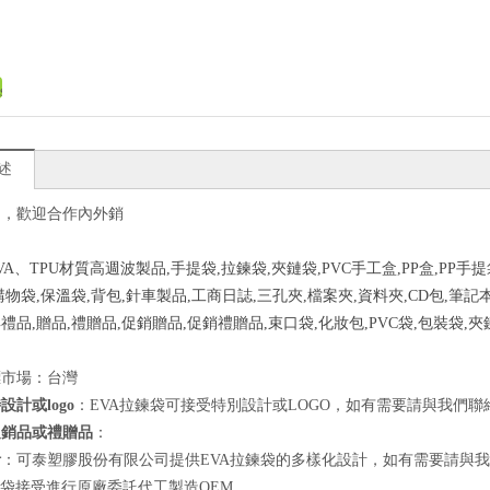
述
多，歡迎合作內外銷
EVA、TPU材質高週波製品,手提袋,拉鍊袋,夾鏈袋,PVC手工盒,PP盒,PP手
購物袋,保溫袋,背包,針車製品,工商日誌,三孔夾,檔案夾,資料夾,CD包,筆記本
禮品,贈品,禮贈品,促銷贈品,促銷禮贈品,束口袋,化妝包,PVC袋,包裝袋,夾
標市場：台灣
設計或logo
：EVA拉鍊袋可接受特別設計或LOGO，如有需要請與我們聯
促銷品或禮贈品
：
計
：可泰塑膠股份有限公司提供EVA拉鍊袋的多樣化設計，如有需要請與
鍊袋接受進行原廠委託代工製造OEM