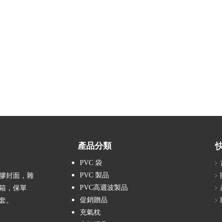
產品分類
PVC 袋
PVC 製品
膠封面，雜
PVC高週波製品
箱，保單
促銷贈品
套。
充氣枕