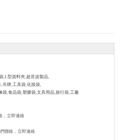
提袋,L型資料夾,超音波製品,
,吊牌,工具袋,化妝袋,
鍊袋,食品袋,塑膠袋,文具用品,旅行袋,工廠
絡，
立即連絡
我們聯絡，
立即連絡