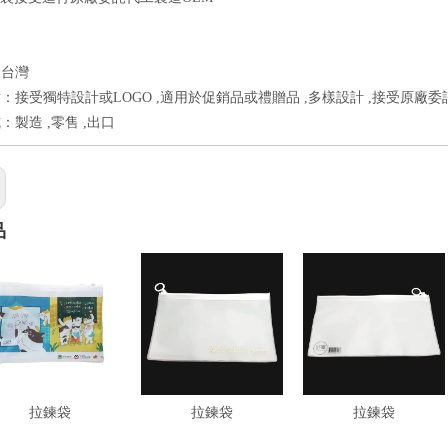
：台灣
：接受獨特設計或LOGO ,適用於促銷品或禮贈品 ,多樣設計 ,接受原廠委
：製造 ,零售 ,出口
品
拉鍊袋
拉鍊袋
拉鍊袋