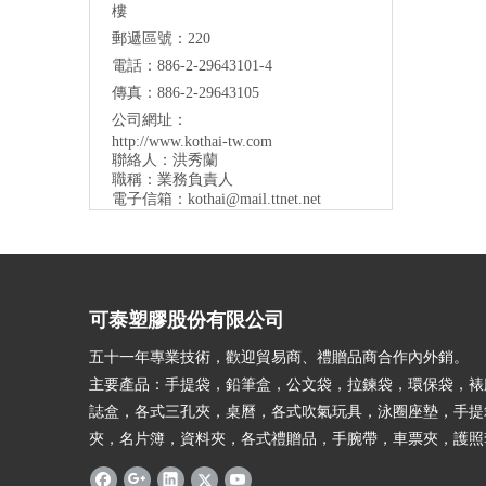
樓
郵遞區號：220
電話：886-2-29643101-4
傳真：886-2-29643105
公司網址：
http://www.kothai-tw.com
聯絡人：洪秀蘭
職稱：業務負責人
電子信箱：
kothai@mail.ttnet.net
可泰塑膠股份有限公司
五十一年專業技術，歡迎貿易商、禮贈品商合作內外銷。
主要產品：手提袋，鉛筆盒，公文袋，拉鍊袋，環保袋，裱
誌盒，各式三孔夾，桌曆，各式吹氣玩具，泳圈座墊，手提
夾，名片簿，資料夾，各式禮贈品，手腕帶，車票夾，護照