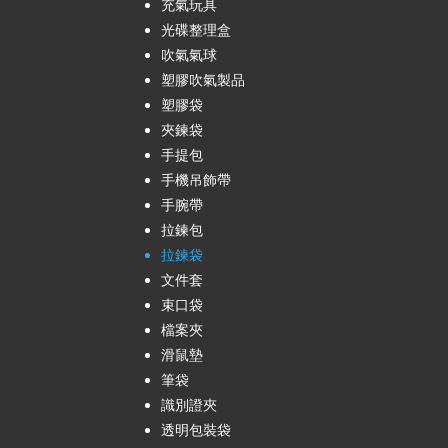
充氣玩具
光碟整理盒
吹氣氣球
塑膠吹氣製品
塑膠袋
夾鍊袋
手提包
手機吊飾帶
手腕帶
拉鍊包
拉鍊袋
文件套
束口袋
檔案夾
滑鼠墊
筆袋
識別證夾
透明包裝袋