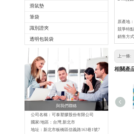
滑鼠墊
筆袋
原產地
識別證夾
競爭特點
銷售方式
透明包裝袋
上一條:
相關產
與我們聯絡
公司名稱：可泰塑膠股份有限公司
國家/地區：台灣,新北市
地址：新北市板橋區信義路163巷1號7