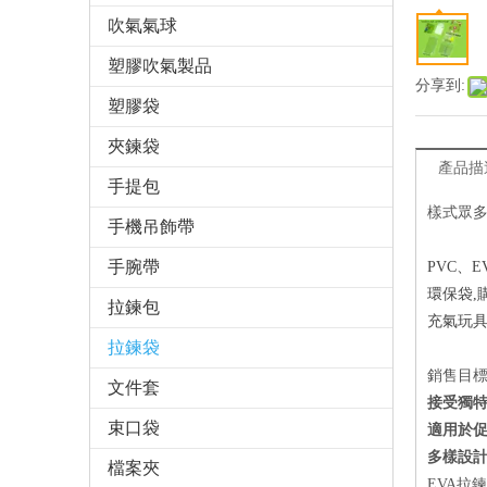
吹氣氣球
塑膠吹氣製品
分享到:
塑膠袋
夾鍊袋
產品描
手提包
樣式眾
手機吊飾帶
手腕帶
PVC、
環保袋,
拉鍊包
充氣玩具
拉鍊袋
銷售目
文件套
接受獨特
束口袋
適用於
多樣設
檔案夾
EVA拉